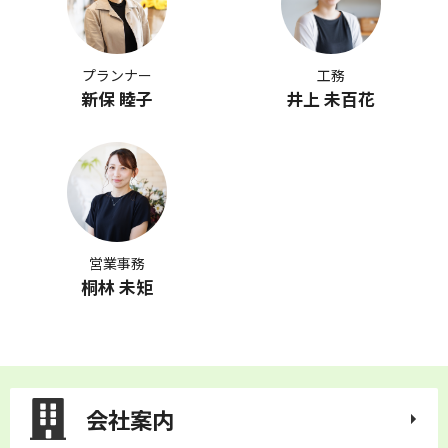
プランナー
工務
新保 睦子
井上 未百花
営業事務
桐林 未矩
会社案内