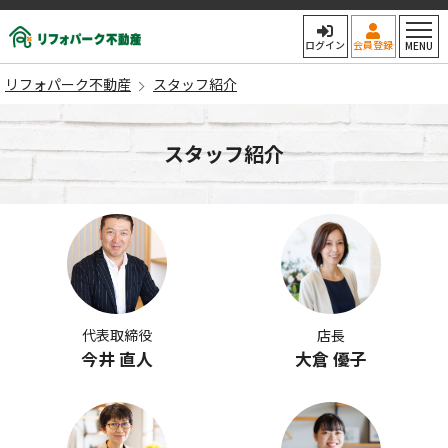
リフォパーク不動産
ログイン
会員登録
MENU
リフォパーク不動産
スタッフ紹介
スタッフ紹介
代表取締役
店長
今井 直人
大倉 優子