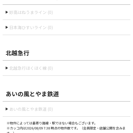
妙高はねうまライン (0)
日本海ひすいライン (0)
北越急行
北越急行ほくほく線 (0)
あいの風とやま鉄道
あいの風とやま鉄道 (0)
※物件によっては最寄り路線・駅ではない場合もございます。
※カッコ内は2026/08/09 7:38 時点の物件数です。（会員限定・店舗公開を含みま
す。）