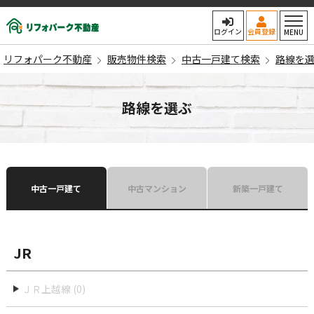
リフォパーク不動産
ログイン
会員登録
MENU
リフォパーク不動産
販売物件検索
中古一戸建て検索
路線を
路線を選ぶ
中古一戸建て
中古マンション
新築一戸建て
JR
ＪＲ上越線 (0)