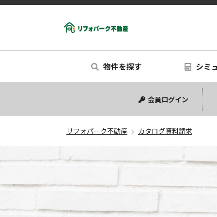
物件を探す
シミ
中古マンション
中古一戸建て
新築一戸建て
リノベー
シミュ
会員ログイン
リフォパーク不動産
カタログ資料請求