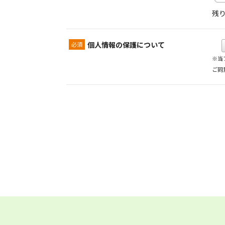
残
個人情報の保護について
※当
ご同