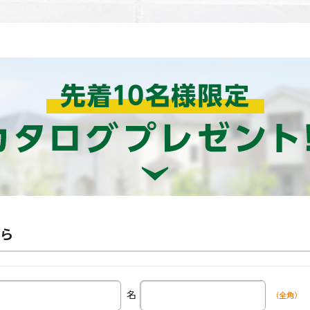
ら
名
（全角）