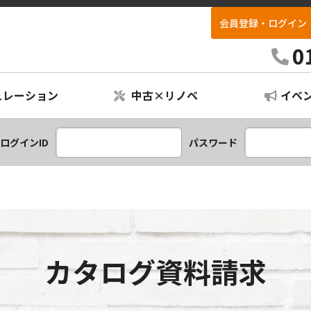
会員登録・ログイン
リフォパーク不動産
0
ュレーション
中古×リノベ
イベ
ションプラン
レーション
ログインID
パスワード
カタログ資料請求