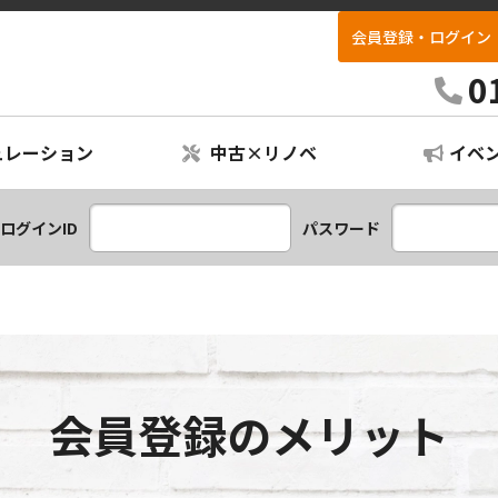
会員登録・ログイン
リフォパーク不動産
0
ュレーション
中古×リノベ
イベ
ションプラン
レーション
ログインID
パスワード
会員登録のメリット