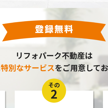
リフォパーク不動産は
に
特別なサービス
をご用意してお
その
2