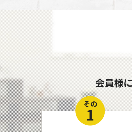
会員様
その
1