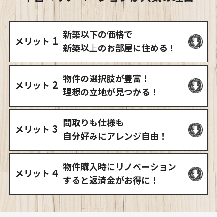
新築以下の価格で
1
メリット
新築以上のお部屋に住める！
物件の選択肢が
豊富！
2
メリット
理想の立地が
見つかる！
間取りも仕様も
3
メリット
自分好みにアレンジ自由！
物件購入時に
リノベーション
4
メリット
すると返済金が
お得に！