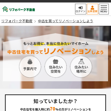
リフォパーク不動産
ログイン
会員登録
MENU
リフォパーク不動産
中古を買ってリノベーションしよう
知っていましたか？
70
中古住宅を購入時に約
%の方がリノベーションを