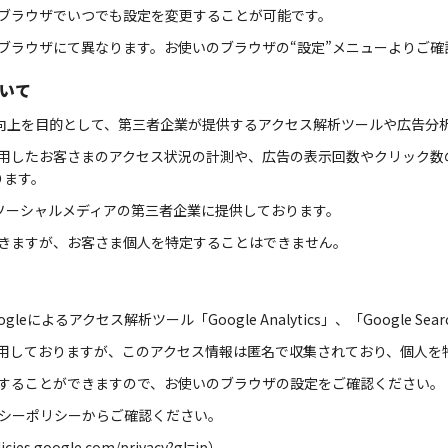
まのブラウザでいつでも設定を変更することが可能です。
は、ブラウザにて異なります。お使いのブラウザの“設定”メニューよりご
ついて
善向上を目的として、第三者企業が提供するアクセス解析ツールや広告分
を利用したお客さまのアクセス状況の計測や、広告の表示回数やクリック
ります。
ソーシャルメディアの第三者企業に提供しております。
はできますが、お客さま個人を特定することはできません。
るアクセス解析ツール「Google Analytics」、「Google Sear
を使用しておりますが、このアクセス情報は匿名で収集されており、個人
拒否することができますので、お使いのブラウザの設定をご確認ください。
バシーポリシーからご確認ください。
licies.google.com/privacy?gl=jp
）