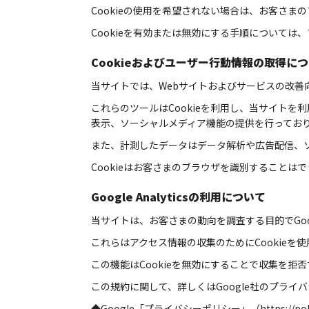
Cookieの使用を希望されない場合は、お客さ
Cookieを有効または無効にする手順について
Cookieおよびユーザー行動情報の取得に
当サイトでは、Webサイトおよびサービスの改
これらのツールはCookieを利用し、当サイト
表示、ソーシャルメディア機能の提供を行ってお
また、計測したデータはデータ解析や広告配信、
Cookieはお客さまのブラウザを識別すること
Google Analyticsの利用について
当サイトは、お客さまの動向を調査する目的でGoogleによ
これらはアクセス情報の収集のためにCookie
この機能はCookieを無効にすることで収集を
この規約に関して、詳しくはGoogle社のプライ
◆Google「プライバシーポリシー」（
https://po