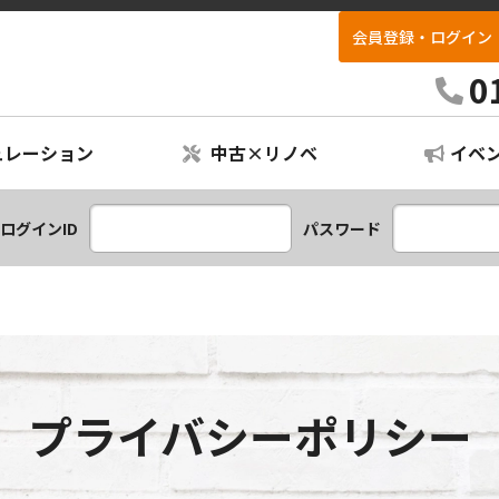
会員登録・ログイン
リフォパーク不動産
0
ュレーション
中古×リノベ
イベ
ションプラン
レーション
ログインID
パスワード
プライバシーポリシー