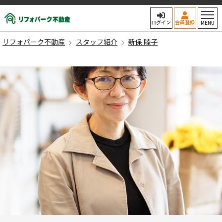
リフォパーク不動産
ログイン
会員登録
MENU
リフォパーク不動産
スタッフ紹介
新保 睦子