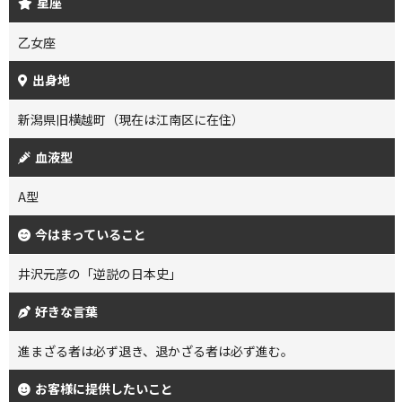
星座
乙女座
出身地
新潟県旧横越町（現在は江南区に在住）
血液型
A型
今はまっていること
井沢元彦の「逆説の日本史」
好きな言葉
進まざる者は必ず退き、退かざる者は必ず進む。
お客様に提供したいこと