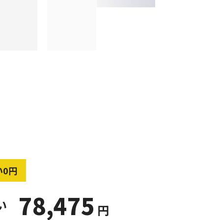
い0円
78,475
い
円