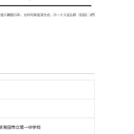
借入期間35年、元利均等返済方式、ボーナス支払額（初回）0円
新発田市立第一中学校