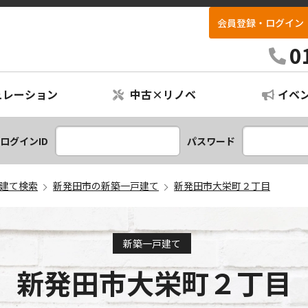
会員登録・ログイン
リフォパーク不動産
0
ュレーション
中古×リノベ
イベ
ションプラン
レーション
ログインID
パスワード
建て検索
新発田市の新築一戸建て
新発田市大栄町２丁目
新築一戸建て
新発田市大栄町２丁目