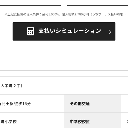
※上記支払例の借入条件：金利1.000%、借入総額
2,780
万円（うちボーナス払い0円）、
支払いシミュレーション
市大栄町２丁目
発田駅 徒歩16分
その他交通
免町小学校
中学校校区