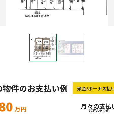
の物件のお支払い例
頭金/ボーナス払
780
月々の支払
万円
（初回お支払額）