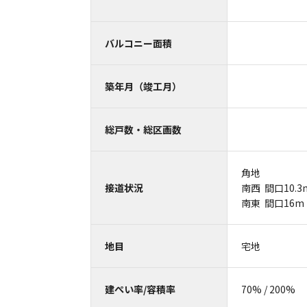
バルコニー面積
築年月（竣工月）
総戸数・総区画数
角地
接道状況
南西 間口10.
南東 間口16m
地目
宅地
建ぺい率/容積率
70% / 200%