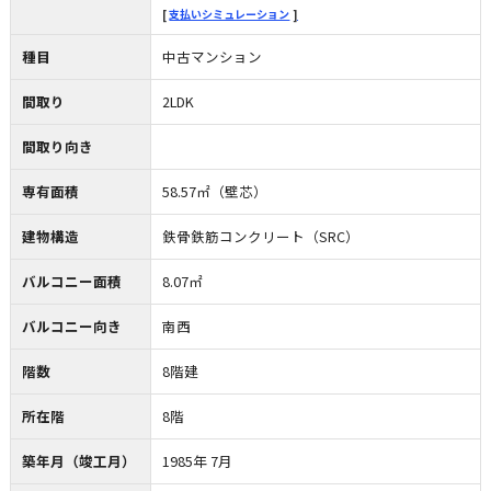
支払いシミュレーション
種目
中古マンション
間取り
2LDK
間取り向き
専有面積
58.57㎡（壁芯）
建物構造
鉄骨鉄筋コンクリート（SRC）
バルコニー面積
8.07㎡
バルコニー向き
南西
階数
8階建
所在階
8階
築年月（竣工月）
1985年 7月