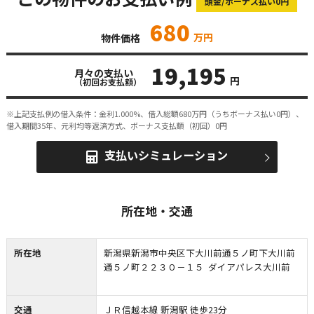
頭金/ボーナス払い0円
680
万円
物件価格
19,195
月々の支払い
円
（初回お支払額）
※上記支払例の借入条件：金利1.000%、借入総額
680
万円（うちボーナス払い0円）、
借入期間35年、元利均等返済方式、ボーナス支払額（初回）0円
支払いシミュレーション
所在地・交通
所在地
新潟県新潟市中央区下大川前通５ノ町下大川前
通５ノ町２２３０－１５ ダイアパレス大川前
交通
ＪＲ信越本線 新潟駅 徒歩23分