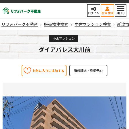
リフォパーク不動産
ログイン
会員登録
MENU
リフォパーク不動産
販売物件検索
中古マンション検索
新潟
中古マンション
ダイアパレス大川前
お気に入りに追加する