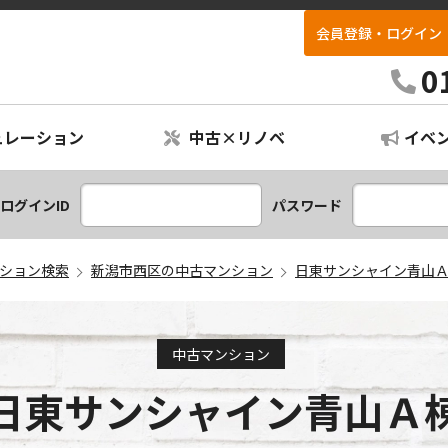
会員登録・ログイン
リフォパーク不動産
0
ュレーション
中古×リノベ
イベ
ションプラン
レーション
ログインID
パスワード
ション検索
新潟市西区の中古マンション
日東サンシャイン青山
中古マンション
日東サンシャイン青山Ａ