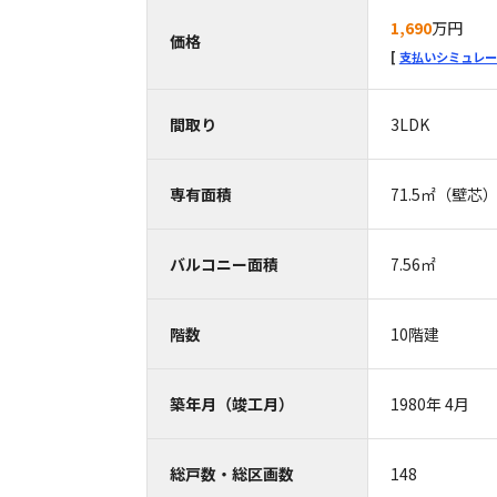
1,690
万円
価格
支払いシミュレー
間取り
3LDK
専有面積
71.5㎡（壁芯
バルコニー面積
7.56㎡
階数
10階建
築年月（竣工月）
1980年 4月
総戸数・総区画数
148