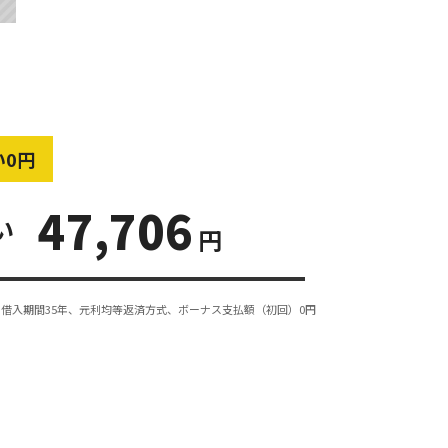
い0円
47,706
い
円
借入期間35年、元利均等返済方式、ボーナス支払額（初回）0円