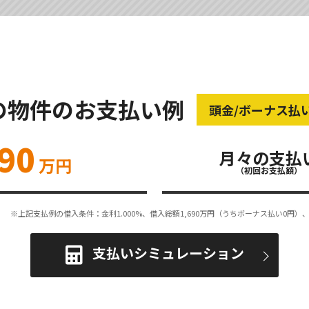
の物件のお支払い例
頭金/ボーナス払
690
月々の支払
万円
（初回お支払額）
※上記支払例の借入条件：金利1.000%、借入総額
1,690
万円（うちボーナス払い0円）、
支払いシミュレーション