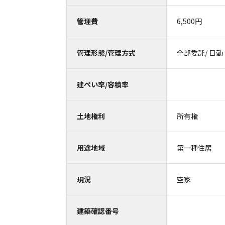
管理費
6,500円
管理形態/管理方式
全部委託/ 日勤
建ぺい率/容積率
土地権利
所有権
用途地域
第一種住居
現況
空家
建築確認番号