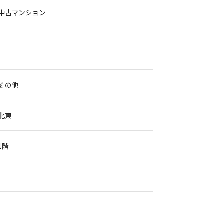
中古マンション
その他
北東
1階