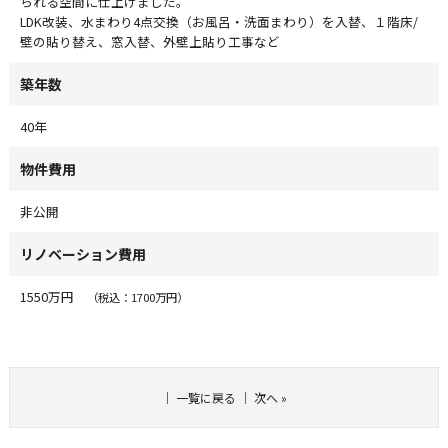
られる空間に仕上げました。
LDK改装、水まわり4点交換（お風呂・洗面まわり）を入替、１階床/
壁の貼り替え、窓入替、外壁上貼り工事など
築年数
40年
物件費用
非公開
リノベーション費用
1550万円
（税込：1700万円）
｜
一覧に戻る
｜
次へ
»