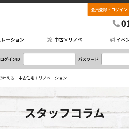
会員登録・ログイン
リフォパーク不動産
0
ュレーション
中古×リノベ
イベ
ションプラン
レーション
ログインID
パスワード
で叶える 中古住宅＋リノベーション
スタッフコラム