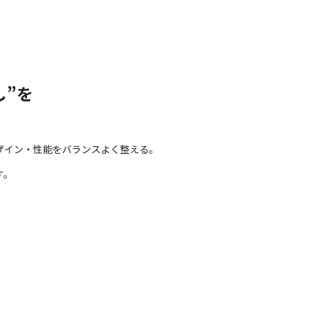
し”を
ザイン・性能をバランスよく整える。
す。
、