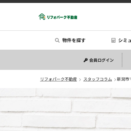
物件を探す
シミ
中古マンション
中古一戸建て
新築一戸建て
リノベー
シミュ
会員ログイン
リフォパーク不動産
スタッフコラム
新潟市