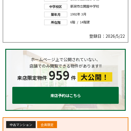
新潟市立関屋中学校
中学校区
1992年 3月
築年月
6階 / 14階建
所在階
登録日：2026/5/22
ホームページ上で公開されていない、
店舗でのみ閲覧できる物件があります!!
959
大公開！
来店限定物件
件
来店予約はこちら
中古マンション
会員限定