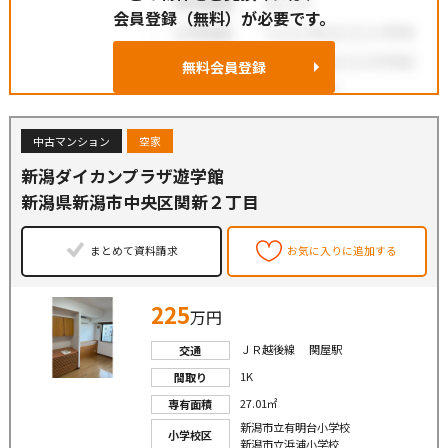
会員登録（無料）が必要です。
無料会員登録
中古マンション
空家
新潟ダイカンプラザ遊学館
新潟県新潟市中央区関新２丁目
まとめて資料請求
お気に入りに追加する
225
万円
ＪＲ越後線 関屋駅
交通
1K
間取り
27.01㎡
専有面積
新潟市立有明台小学校
小学校区
新潟市立浜浦小学校