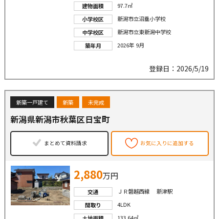
97.7㎡
建物面積
新潟市立沼垂小学校
小学校区
新潟市立東新潟中学校
中学校区
2026年 9月
築年月
登録日：2026/5/19
新築一戸建て
新築
未完成
新潟県新潟市秋葉区日宝町
まとめて資料請求
お気に入りに追加する
2,880
万円
ＪＲ磐越西線 新津駅
交通
4LDK
間取り
133.64㎡
土地面積